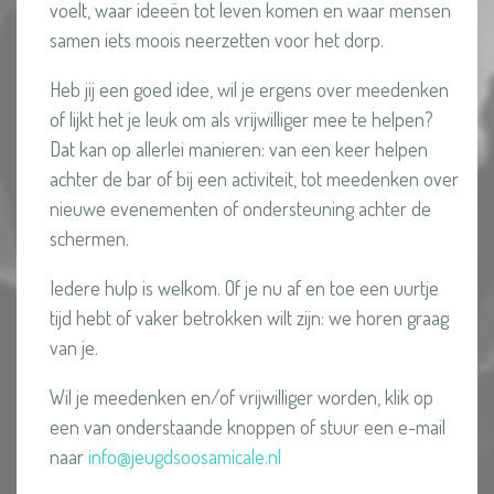
voelt, waar ideeën tot leven komen en waar mensen
E
samen iets moois neerzetten voor het dorp.
U
G
Heb jij een goed idee, wil je ergens over meedenken
D
of lijkt het je leuk om als vrijwilliger mee te helpen?
S
Dat kan op allerlei manieren: van een keer helpen
achter de bar of bij een activiteit, tot meedenken over
O
nieuwe evenementen of ondersteuning achter de
O
schermen.
S
A
Iedere hulp is welkom. Of je nu af en toe een uurtje
M
tijd hebt of vaker betrokken wilt zijn: we horen graag
I
van je.
C
Wil je meedenken en/of vrijwilliger worden, klik op
A
een van onderstaande knoppen of stuur een e-mail
L
naar
info@jeugdsoosamicale.nl
E