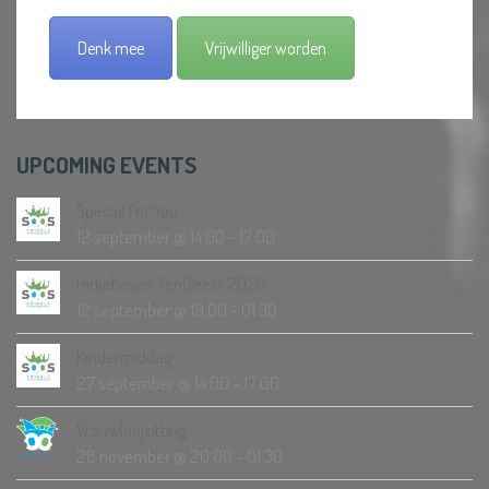
Denk mee
Vrijwilliger worden
UPCOMING EVENTS
Special For You
12 september @ 14:00
-
17:00
Hirkebosjer Tentfeest 2026
12 september @ 19:00
-
01:30
Kindermiddag
27 september @ 14:00
-
17:00
Vrouwluujzitting
28 november @ 20:00
-
01:30