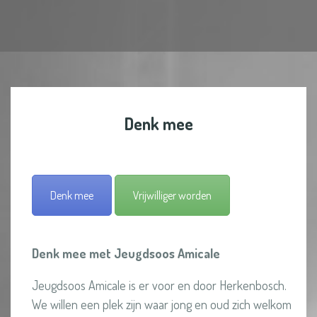
D
Denk mee
E
N
K
M
Denk mee
Vrijwilliger worden
E
E
B
Denk mee met Jeugdsoos Amicale
I
Jeugdsoos Amicale is er voor en door Herkenbosch.
J
We willen een plek zijn waar jong en oud zich welkom
J