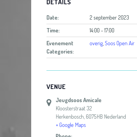
DETAILS
Date:
2 september 2023
Time:
14:00 - 17:00
Evenement
overig
,
Soos Open Air
Categories:
VENUE
Jeugdsoos Amicale
Kloosterstraat 32
Herkenbosch
,
6075HB
Nederland
+ Google Maps
Phone: