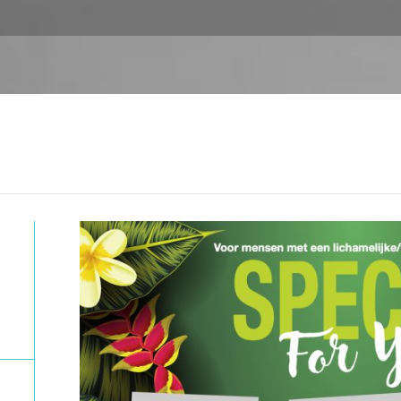
S
P
E
C
I