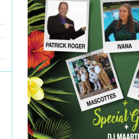
A
L
F
O
R
Y
O
U