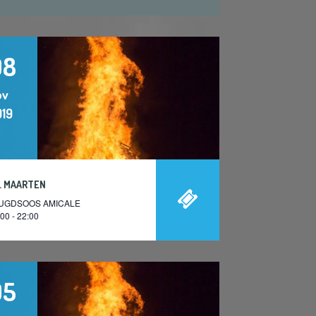
08
ov
019
. MAARTEN
UGDSOOS AMICALE
00 - 22:00
05