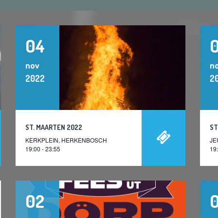
04
nov
n
2022
2
ST. MAARTEN 2022
ST
KERKPLEIN, HERKENBOSCH
JE
19:00 - 23:55
19:
02