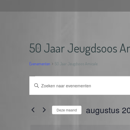
50 Jaar Jeugdsoos A
Evenementen
50 Jaar Jeugdsoos Amicale
E
E
V
v
v
u
e
e
l
n
e
augustus 2
n
Deze maand
e
e
e
S
n
m
m
e