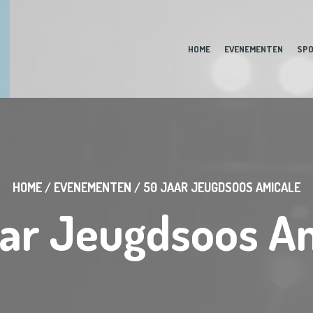
HOME
EVENEMENTEN
SP
HOME
/
EVENEMENTEN
/
50 JAAR JEUGDSOOS AMICALE
ar Jeugdsoos A