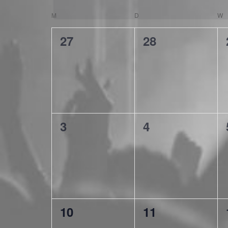
k
l
e
e
K
e
M
MAANDAG
D
DINSDAG
W
W
e
n
n
y
a
c
0
0
27
28
w
t
t
l
t
e
e
o
e
e
e
e
r
v
v
e
n
n
n
d
e
e
r
Z
i
d
e
n
n
n
o
e
e
0
0
3
4
e
e
.
e
n
r
Z
e
e
m
m
k
d
v
o
v
v
e
e
a
e
a
e
t
e
e
n
n
n
k
n
u
n
n
t
t
v
e
E
m
o
0
0
10
11
e
e
e
e
n
.
v
o