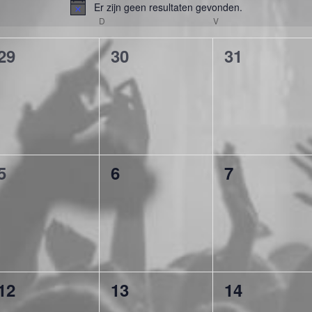
Er zijn geen resultaten gevonden.
B
OENSDAG
D
DONDERDAG
V
VRIJDAG
e
r
0
0
0
29
30
31
i
e
e
e
c
h
v
v
v
t
e
e
e
n
n
n
0
0
0
5
6
7
e
e
e
e
e
e
m
m
m
v
v
v
e
e
e
e
e
e
n
n
n
n
n
n
t
t
t
0
0
0
12
13
14
e
e
e
e
e
e