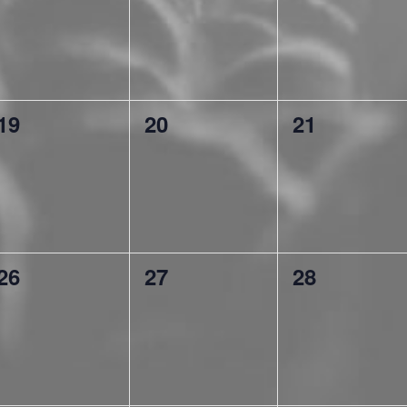
e
e
e
m
m
m
n
n
n
v
v
v
e
e
e
,
,
,
e
e
e
n
n
n
n
n
n
t
t
t
0
0
0
19
20
21
e
e
e
e
e
e
e
e
e
m
m
m
n
n
n
v
v
v
e
e
e
,
,
,
e
e
e
n
n
n
n
n
n
t
t
t
0
0
0
26
27
28
e
e
e
e
e
e
e
e
e
m
m
m
n
n
n
v
v
v
e
e
e
,
,
,
e
e
e
n
n
n
n
n
n
t
t
t